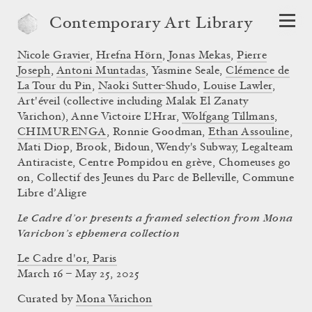
Contemporary Art Library
Nicole Gravier
,
Hrefna Hörn
,
Jonas Mekas
,
Pierre
Joseph
,
Antoni Muntadas
, Yasmine Seale,
Clémence de
La Tour du Pin
,
Naoki Sutter-Shudo
,
Louise Lawler
,
Art'éveil (collective including Malak El Zanaty
Varichon), Anne Victoire L'Hrar,
Wolfgang Tillmans
,
CHIMURENGA
, Ronnie Goodman,
Ethan Assouline
,
Mati Diop, Brook, Bidoun, Wendy's Subway, Legalteam
Antiraciste, Centre Pompidou en grève, Chomeuses go
on, Collectif des Jeunes du Parc de Belleville, Commune
Libre d’Aligre
Le Cadre d’or presents a framed selection from Mona
Varichon’s ephemera collection
Le Cadre d'or, Paris
March 16 – May 25, 2025
Curated by
Mona Varichon